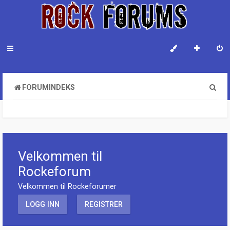
S
FORUMINDEKS
ø
k
Velkommen til
Rockeforum
Velkommen til Rockeforumer
LOGG INN
REGISTRER