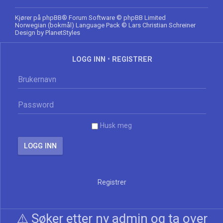
Kjører på
phpBB
® Forum Software © phpBB Limited
Norwegian (bokmål) Language Pack
© Lars Christian Schreiner
Design by
PlanetStyles
LOGG INN
•
REGISTRER
Husk meg
Registrer
⚠️ Søker etter ny admin og ta over