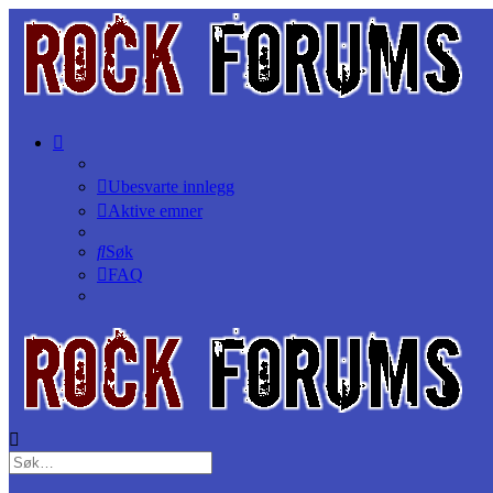
Ubesvarte innlegg
Aktive emner
Søk
FAQ