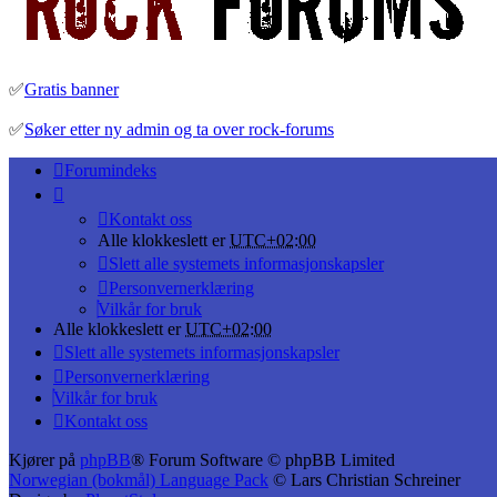
✅
Gratis banner
✅
Søker etter ny admin og ta over rock-forums
Forumindeks
Kontakt oss
Alle klokkeslett er
UTC+02:00
Slett alle systemets informasjonskapsler
Personvernerklæring
Vilkår for bruk
Alle klokkeslett er
UTC+02:00
Slett alle systemets informasjonskapsler
Personvernerklæring
Vilkår for bruk
Kontakt oss
Kjører på
phpBB
® Forum Software © phpBB Limited
Norwegian (bokmål) Language Pack
© Lars Christian Schreiner