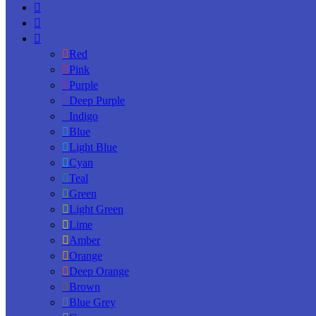
Red
Pink
Purple
Deep Purple
Indigo
Blue
Light Blue
Cyan
Teal
Green
Light Green
Lime
Amber
Orange
Deep Orange
Brown
Blue Grey