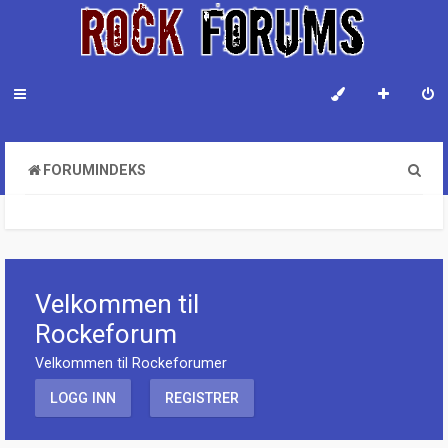
S
FORUMINDEKS
ø
k
Velkommen til
Rockeforum
Velkommen til Rockeforumer
LOGG INN
REGISTRER