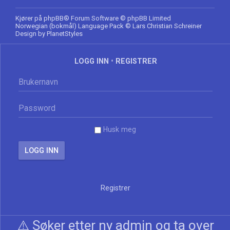
Kjører på
phpBB
® Forum Software © phpBB Limited
Norwegian (bokmål) Language Pack
© Lars Christian Schreiner
Design by
PlanetStyles
LOGG INN
•
REGISTRER
Husk meg
Registrer
⚠️ Søker etter ny admin og ta over