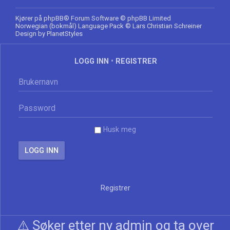
Kjører på
phpBB
® Forum Software © phpBB Limited
Norwegian (bokmål) Language Pack
© Lars Christian Schreiner
Design by
PlanetStyles
LOGG INN
•
REGISTRER
Husk meg
Registrer
⚠️ Søker etter ny admin og ta over