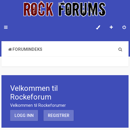
S
FORUMINDEKS
ø
k
Velkommen til
Rockeforum
Velkommen til Rockeforumer
LOGG INN
REGISTRER