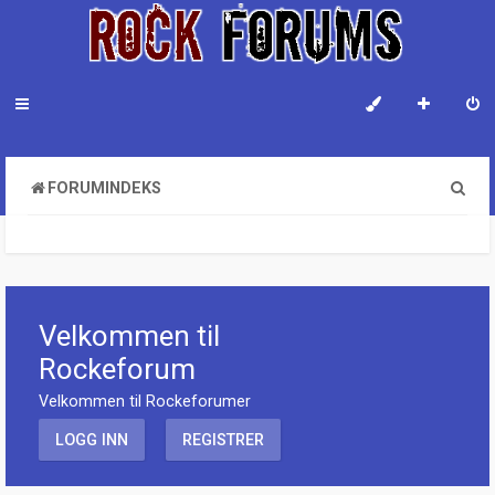
S
FORUMINDEKS
ø
k
Velkommen til
Rockeforum
Velkommen til Rockeforumer
LOGG INN
REGISTRER