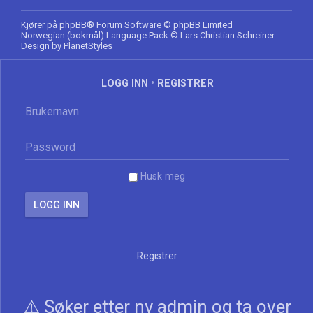
Kjører på
phpBB
® Forum Software © phpBB Limited
Norwegian (bokmål) Language Pack
© Lars Christian Schreiner
Design by
PlanetStyles
LOGG INN
•
REGISTRER
Husk meg
Registrer
⚠️ Søker etter ny admin og ta over