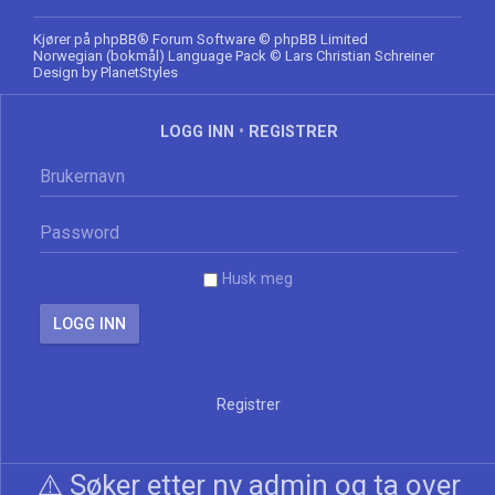
Kjører på
phpBB
® Forum Software © phpBB Limited
Norwegian (bokmål) Language Pack
© Lars Christian Schreiner
Design by
PlanetStyles
LOGG INN
•
REGISTRER
Husk meg
Registrer
⚠️ Søker etter ny admin og ta over