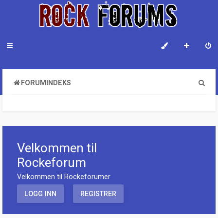
S
FORUMINDEKS
ø
k
Velkommen til
Rockeforum
Velkommen til Rockeforumer
LOGG INN
REGISTRER