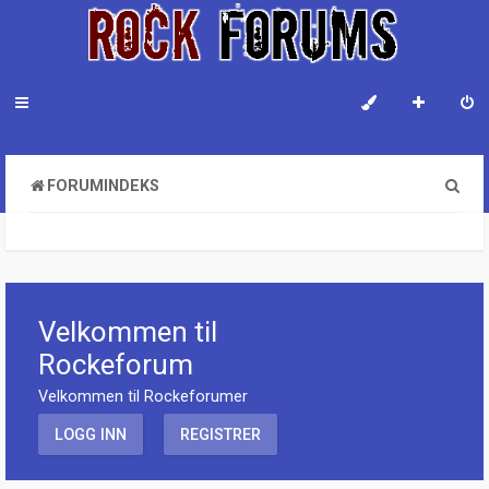
S
FORUMINDEKS
ø
k
Velkommen til
Rockeforum
Velkommen til Rockeforumer
LOGG INN
REGISTRER