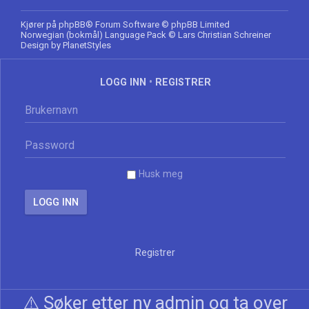
Kjører på
phpBB
® Forum Software © phpBB Limited
Norwegian (bokmål) Language Pack
© Lars Christian Schreiner
Design by
PlanetStyles
LOGG INN
•
REGISTRER
Husk meg
Registrer
⚠️ Søker etter ny admin og ta over