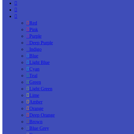
Red
Pink
Purple
Deep Purple
Indigo
Blue
Light Blue
Cyan
Teal
Green
Light Green
Lime
Amber
Orange
Deep Orange
Brown
Blue Grey