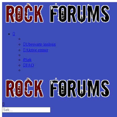
Ubesvarte innlegg
Aktive emner
Søk
FAQ