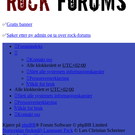
✅
Gratis banner
✅
Søker etter ny admin og ta over rock-forums
Forumindeks
Kontakt oss
Alle klokkeslett er
UTC+02:00
Slett alle systemets informasjonskapsler
Personvernerklæring
Vilkår for bruk
Alle klokkeslett er
UTC+02:00
Slett alle systemets informasjonskapsler
Personvernerklæring
Vilkår for bruk
Kontakt oss
Kjører på
phpBB
® Forum Software © phpBB Limited
Norwegian (bokmål) Language Pack
© Lars Christian Schreiner