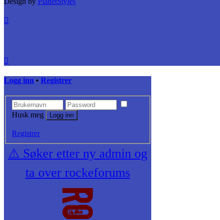
Design by
PlanetStyles
Logg inn
•
Registrer
Husk meg
Registrer
⚠️ Søker etter ny admin og
ta over rockeforums