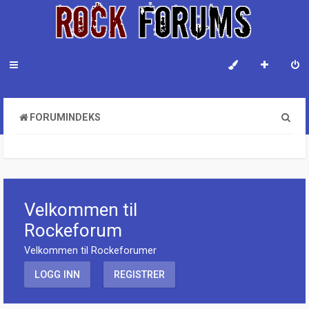
S
FORUMINDEKS
ø
k
Velkommen til
Rockeforum
Velkommen til Rockeforumer
LOGG INN
REGISTRER