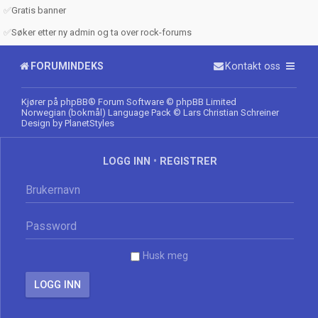
✅
Gratis banner
✅
Søker etter ny admin og ta over rock-forums
FORUMINDEKS
Kontakt oss
Kjører på
phpBB
® Forum Software © phpBB Limited
Norwegian (bokmål) Language Pack
© Lars Christian Schreiner
Design by
PlanetStyles
LOGG INN
•
REGISTRER
Husk meg