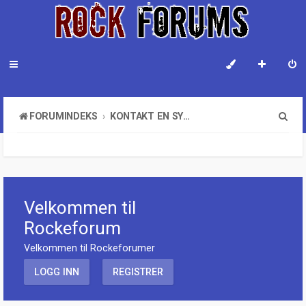
S
FORUMINDEKS
KONTAKT EN SYSTEMADMINISTRATOR
ø
k
Velkommen til
Rockeforum
Velkommen til Rockeforumer
LOGG INN
REGISTRER