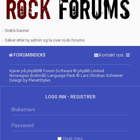
✅
Gratis banner
✅
Søker etter ny admin og ta over rock-forums
FORUMINDEKS
Kontakt oss
Kjører på
phpBB
® Forum Software © phpBB Limited
Norwegian (bokmål) Language Pack
© Lars Christian Schreiner
Design by
PlanetStyles
LOGG INN
•
REGISTRER
Husk meg