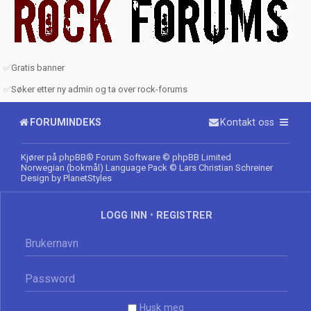
✅
Gratis banner
✅
Søker etter ny admin og ta over rock-forums
FORUMINDEKS
Kontakt oss
Kjører på
phpBB
® Forum Software © phpBB Limited
Norwegian (bokmål) Language Pack
© Lars Christian Schreiner
Design by
PlanetStyles
LOGG INN
•
REGISTRER
Husk meg