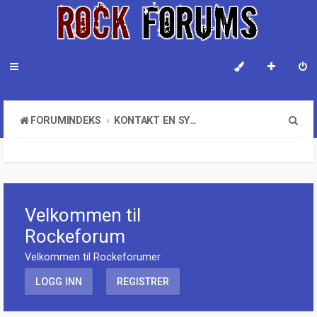
S
FORUMINDEKS
KONTAKT EN SYSTEMADMINISTRATOR
ø
k
Velkommen til
Rockeforum
Velkommen til Rockeforumer
LOGG INN
REGISTRER