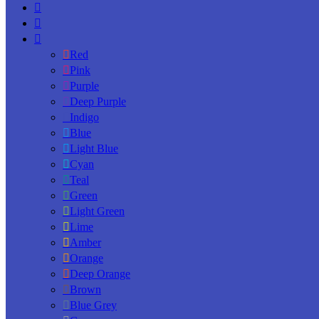
Red
Pink
Purple
Deep Purple
Indigo
Blue
Light Blue
Cyan
Teal
Green
Light Green
Lime
Amber
Orange
Deep Orange
Brown
Blue Grey