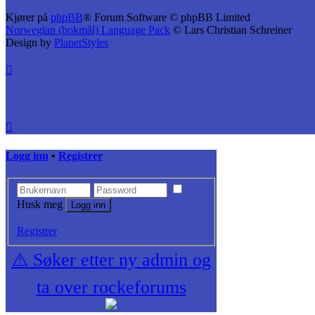
Kjører på
phpBB
® Forum Software © phpBB Limited
Norwegian (bokmål) Language Pack
© Lars Christian Schreiner
Design by
PlanetStyles
Logg inn
•
Registrer
Husk meg
Registrer
⚠️ Søker etter ny admin og
ta over rockeforums