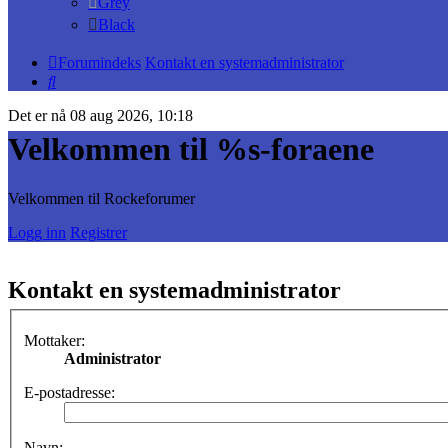
Grey
Black
Forumindeks
Kontakt en systemadministrator
Søk
Det er nå 08 aug 2026, 10:18
Velkommen til %s-foraene
Velkommen til Rockeforumer
Logg inn
Registrer
Kontakt en systemadministrator
Mottaker:
Administrator
E-postadresse:
Navn: