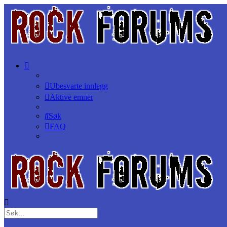
Ubesvarte innlegg
Aktive emner
Søk
FAQ