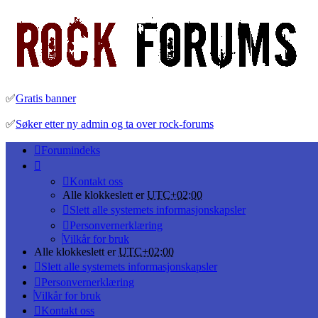
✅
Gratis banner
✅
Søker etter ny admin og ta over rock-forums
Forumindeks
Kontakt oss
Alle klokkeslett er
UTC+02:00
Slett alle systemets informasjonskapsler
Personvernerklæring
Vilkår for bruk
Alle klokkeslett er
UTC+02:00
Slett alle systemets informasjonskapsler
Personvernerklæring
Vilkår for bruk
Kontakt oss