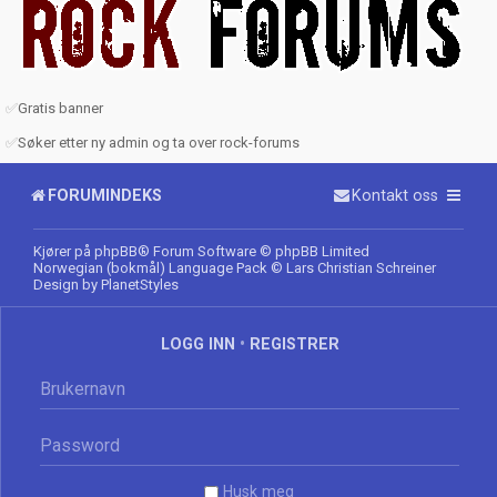
✅
Gratis banner
✅
Søker etter ny admin og ta over rock-forums
FORUMINDEKS
Kontakt oss
Kjører på
phpBB
® Forum Software © phpBB Limited
Norwegian (bokmål) Language Pack
© Lars Christian Schreiner
Design by
PlanetStyles
LOGG INN
•
REGISTRER
Husk meg