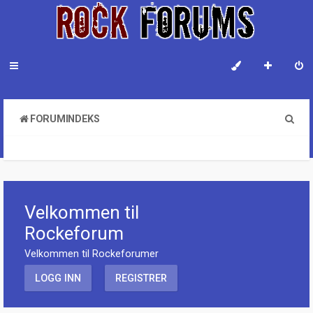
S
FORUMINDEKS
ø
KONTAKT EN SYSTEMADMINISTRATOR
k
Velkommen til
Rockeforum
Velkommen til Rockeforumer
LOGG INN
REGISTRER