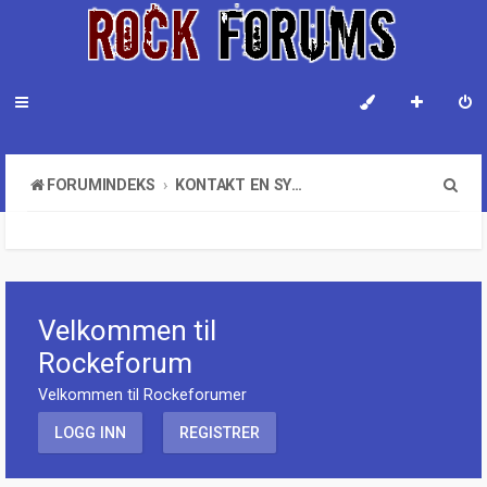
S
FORUMINDEKS
KONTAKT EN SYSTEMADMINISTRATOR
ø
k
Velkommen til
Rockeforum
Velkommen til Rockeforumer
LOGG INN
REGISTRER