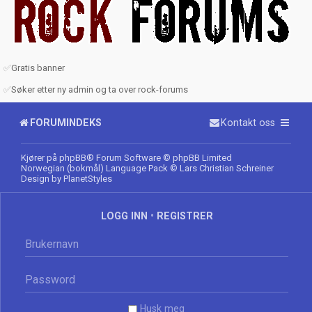
✅
Gratis banner
✅
Søker etter ny admin og ta over rock-forums
FORUMINDEKS
Kontakt oss
Kjører på
phpBB
® Forum Software © phpBB Limited
Norwegian (bokmål) Language Pack
© Lars Christian Schreiner
Design by
PlanetStyles
LOGG INN
•
REGISTRER
Husk meg