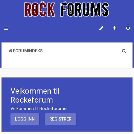
S
FORUMINDEKS
ø
KONTAKT EN SYSTEMADMINISTRATOR
k
Velkommen til
Rockeforum
Velkommen til Rockeforumer
LOGG INN
REGISTRER