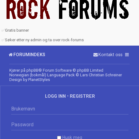
✅
Gratis banner
✅
Søker etter ny admin og ta over rock-forums
FORUMINDEKS
Kontakt oss
Kjører på
phpBB
® Forum Software © phpBB Limited
Norwegian (bokmål) Language Pack
© Lars Christian Schreiner
Design by
PlanetStyles
LOGG INN
•
REGISTRER
Husk meg