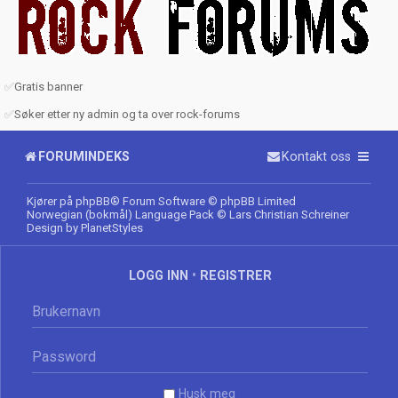
✅
Gratis banner
✅
Søker etter ny admin og ta over rock-forums
FORUMINDEKS
Kontakt oss
Kjører på
phpBB
® Forum Software © phpBB Limited
Norwegian (bokmål) Language Pack
© Lars Christian Schreiner
Design by
PlanetStyles
LOGG INN
•
REGISTRER
Husk meg