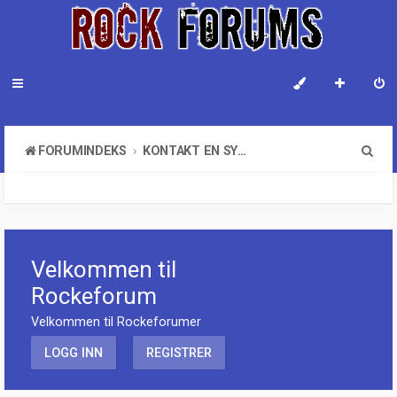
S
FORUMINDEKS
KONTAKT EN SYSTEMADMINISTRATOR
ø
k
Velkommen til
Rockeforum
Velkommen til Rockeforumer
LOGG INN
REGISTRER