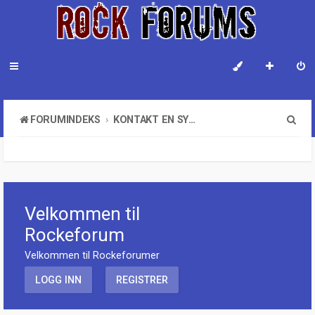
S
FORUMINDEKS
KONTAKT EN SYSTEMADMINISTRATOR
ø
k
Velkommen til
Rockeforum
Velkommen til Rockeforumer
LOGG INN
REGISTRER