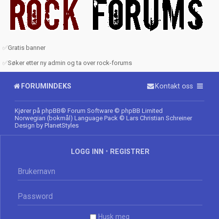
✅
Gratis banner
✅
Søker etter ny admin og ta over rock-forums
FORUMINDEKS
Kontakt oss
Kjører på
phpBB
® Forum Software © phpBB Limited
Norwegian (bokmål) Language Pack
© Lars Christian Schreiner
Design by
PlanetStyles
LOGG INN
•
REGISTRER
Husk meg