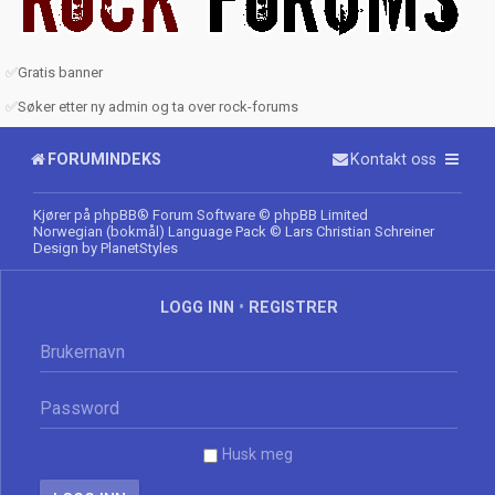
✅
Gratis banner
✅
Søker etter ny admin og ta over rock-forums
FORUMINDEKS
Kontakt oss
Kjører på
phpBB
® Forum Software © phpBB Limited
Norwegian (bokmål) Language Pack
© Lars Christian Schreiner
Design by
PlanetStyles
LOGG INN
•
REGISTRER
Husk meg