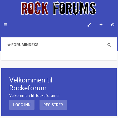
S
FORUMINDEKS
ø
k
Velkommen til
Rockeforum
Velkommen til Rockeforumer
LOGG INN
REGISTRER