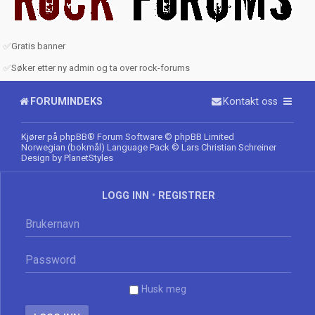
✅
Gratis banner
✅
Søker etter ny admin og ta over rock-forums
FORUMINDEKS
Kontakt oss
Kjører på
phpBB
® Forum Software © phpBB Limited
Norwegian (bokmål) Language Pack
© Lars Christian Schreiner
Design by
PlanetStyles
LOGG INN
•
REGISTRER
Husk meg