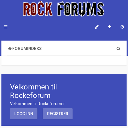
S
FORUMINDEKS
ø
k
Velkommen til
Rockeforum
Velkommen til Rockeforumer
LOGG INN
REGISTRER