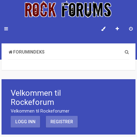
S
FORUMINDEKS
ø
k
Velkommen til
Rockeforum
Velkommen til Rockeforumer
LOGG INN
REGISTRER