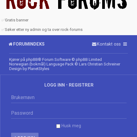
✅
Gratis banner
✅
Søker etter ny admin og ta over rock-forums
FORUMINDEKS
Kontakt oss
Kjører på
phpBB
® Forum Software © phpBB Limited
Norwegian (bokmål) Language Pack
© Lars Christian Schreiner
Design by
PlanetStyles
LOGG INN
•
REGISTRER
Husk meg