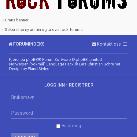
✅
Gratis banner
✅
Søker etter ny admin og ta over rock-forums
FORUMINDEKS
Kontakt oss
Kjører på
phpBB
® Forum Software © phpBB Limited
Norwegian (bokmål) Language Pack
© Lars Christian Schreiner
Design by
PlanetStyles
LOGG INN
•
REGISTRER
Husk meg