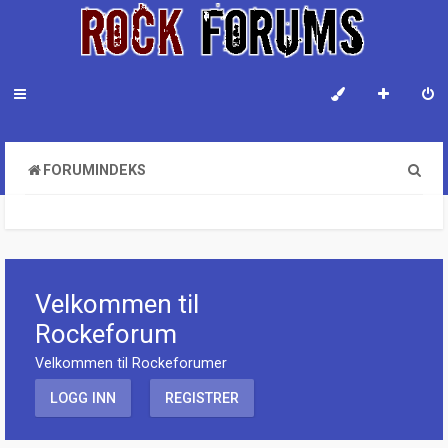
S
FORUMINDEKS
ø
k
Velkommen til
Rockeforum
Velkommen til Rockeforumer
LOGG INN
REGISTRER