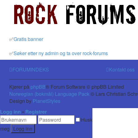
✅
Gratis banner
✅
Søker etter ny admin og ta over rock-forums
FORUMINDEKS
Kontakt oss
Kjører på
phpBB
® Forum Software © phpBB Limited
Norwegian (bokmål) Language Pack
© Lars Christian Schr
Design by
PlanetStyles
Logg inn
•
Registrer
Husk
meg