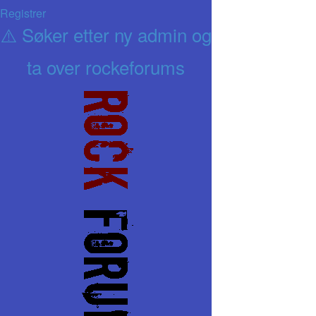
Registrer
⚠️ Søker etter ny admin og
ta over rockeforums