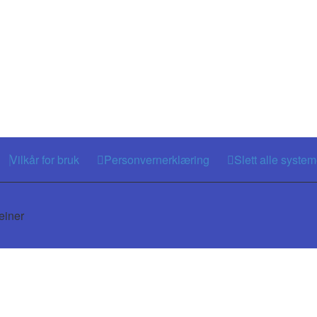
Vilkår for bruk
Personvernerklæring
Slett alle syste
einer