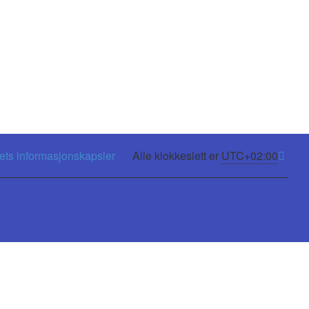
mets informasjonskapsler
Alle klokkeslett er
UTC+02:00