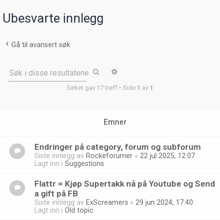
Ubesvarte innlegg
Gå til avansert søk
Søk
Avansert søk
Søk i disse resultatene
Søket gav 17 treff • Side
1
av
1
Emner
Endringer på category, forum og subforum
Siste innlegg av
Rockeforumer
«
22 jul 2025, 12:07
Lagt inn i
Suggestions
Flattr = Kjøp Supertakk nå på Youtube og Send
a gift på FB
Siste innlegg av
ExScreamers
«
29 jun 2024, 17:40
Lagt inn i
Old topic