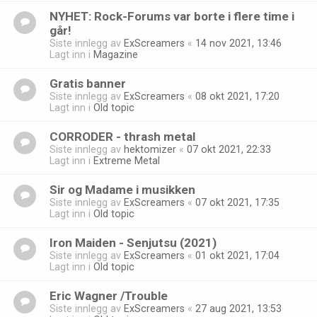
NYHET: Rock-Forums var borte i flere time i
går!
Siste innlegg av
ExScreamers
«
14 nov 2021, 13:46
Lagt inn i
Magazine
Gratis banner
Siste innlegg av
ExScreamers
«
08 okt 2021, 17:20
Lagt inn i
Old topic
CORRODER - thrash metal
Siste innlegg av
hektomizer
«
07 okt 2021, 22:33
Lagt inn i
Extreme Metal
Sir og Madame i musikken
Siste innlegg av
ExScreamers
«
07 okt 2021, 17:35
Lagt inn i
Old topic
Iron Maiden - Senjutsu (2021)
Siste innlegg av
ExScreamers
«
01 okt 2021, 17:04
Lagt inn i
Old topic
Eric Wagner /Trouble
Siste innlegg av
ExScreamers
«
27 aug 2021, 13:53