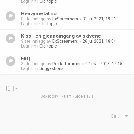
Lagt inn i
Old topic
Heavymetal.no
Siste innlegg av
ExScreamers
«
31 jul 2021, 19:21
Lagt inn i
Old topic
Kiss - en gjennomgang av skivene
Siste innlegg av
ExScreamers
«
26 jul 2021, 18:04
Lagt inn i
Old topic
FAQ
Siste innlegg av
Rockeforumer
«
07 mar 2013, 12:15
Lagt inn i
Suggestions
Søket gav 17 treff • Side
1
av
1
Gå til