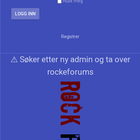
Husk meg
Registrer
⚠️ Søker etter ny admin og ta over
rockeforums