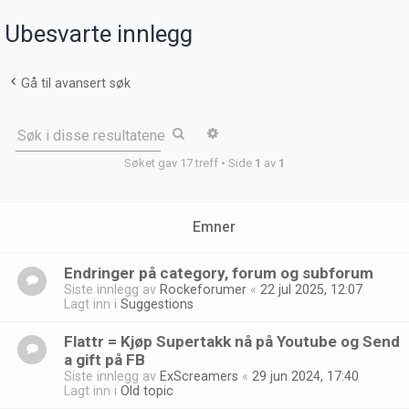
Ubesvarte innlegg
Gå til avansert søk
Søk
Avansert søk
Søk i disse resultatene
Søket gav 17 treff • Side
1
av
1
Emner
Endringer på category, forum og subforum
Siste innlegg av
Rockeforumer
«
22 jul 2025, 12:07
Lagt inn i
Suggestions
Flattr = Kjøp Supertakk nå på Youtube og Send
a gift på FB
Siste innlegg av
ExScreamers
«
29 jun 2024, 17:40
Lagt inn i
Old topic