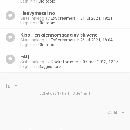
Lagt inn i
Old topic
Heavymetal.no
Siste innlegg av
ExScreamers
«
31 jul 2021, 19:21
Lagt inn i
Old topic
Kiss - en gjennomgang av skivene
Siste innlegg av
ExScreamers
«
26 jul 2021, 18:04
Lagt inn i
Old topic
FAQ
Siste innlegg av
Rockeforumer
«
07 mar 2013, 12:15
Lagt inn i
Suggestions
Søket gav 17 treff • Side
1
av
1
Gå til