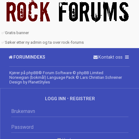
✅
Gratis banner
✅
Søker etter ny admin og ta over rock-forums
FORUMINDEKS
Kontakt oss
Kjører på
phpBB
® Forum Software © phpBB Limited
Norwegian (bokmål) Language Pack
© Lars Christian Schreiner
Design by
PlanetStyles
LOGG INN
•
REGISTRER