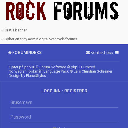
✅
Gratis banner
✅
Søker etter ny admin og ta over rock-forums
FORUMINDEKS
Kontakt oss
Kjører på
phpBB
® Forum Software © phpBB Limited
Norwegian (bokmål) Language Pack
© Lars Christian Schreiner
Design by
PlanetStyles
LOGG INN
•
REGISTRER