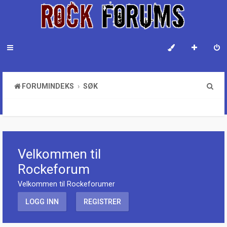
S
FORUMINDEKS
SØK
ø
UBESVARTE INNLEGG
k
Velkommen til
Rockeforum
Velkommen til Rockeforumer
LOGG INN
REGISTRER