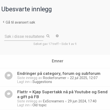
Ubesvarte innlegg
Gå til avansert søk
Søk
Avansert søk
Søk i disse resultatene
Søket gav 17 treff • Side
1
av
1
Emner
Endringer på category, forum og subforum
Siste innlegg av
Rockeforumer
«
22 jul 2025, 12:07
Lagt inn i
Suggestions
Flattr = Kjøp Supertakk nå på Youtube og Send
a gift på FB
Siste innlegg av
ExScreamers
«
29 jun 2024, 17:40
Lagt inn i
Old topic