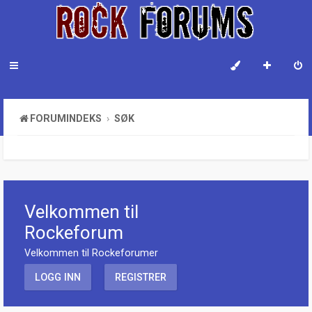
FORUMINDEKS
SØK
Velkommen til
Rockeforum
Velkommen til Rockeforumer
LOGG INN
REGISTRER