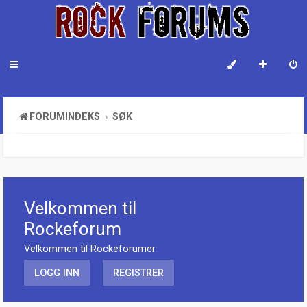
FORUMINDEKS
SØK
Velkommen til
Rockeforum
Velkommen til Rockeforumer
LOGG INN
REGISTRER