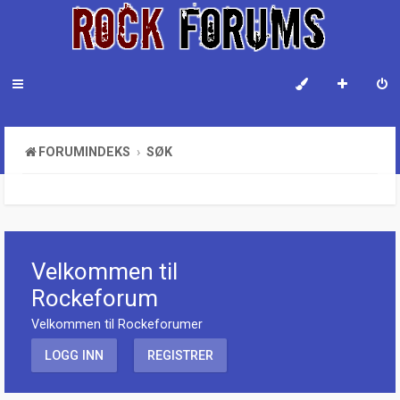
FORUMINDEKS
SØK
Velkommen til
Rockeforum
Velkommen til Rockeforumer
LOGG INN
REGISTRER