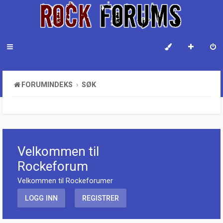
FORUMINDEKS
SØK
Velkommen til
Rockeforum
Velkommen til Rockeforumer
LOGG INN
REGISTRER