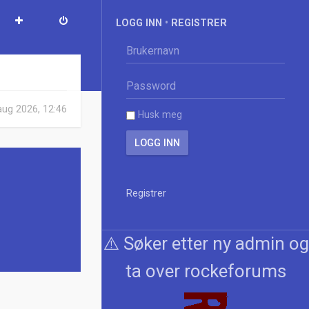
LOGG INN
•
REGISTRER
aug 2026, 12:46
Husk meg
Registrer
⚠️ Søker etter ny admin og
ta over rockeforums