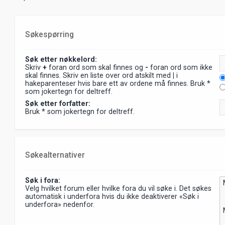
Søkespørring
Søk etter nøkkelord:
Skriv
+
foran ord som skal finnes og
-
foran ord som ikke
skal finnes. Skriv en liste over ord atskilt med
|
i
hakeparenteser hvis bare ett av ordene må finnes. Bruk *
som jokertegn for deltreff.
Søk etter forfatter:
Bruk * som jokertegn for deltreff.
Søkealternativer
Søk i fora:
Velg hvilket forum eller hvilke fora du vil søke i. Det søkes
automatisk i underfora hvis du ikke deaktiverer «Søk i
underfora» nedenfor.