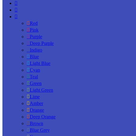
Red
Pink
Purple
Deep Purple
Indigo
Blue
Light Blue
Cyan
Teal
Green
Light Green
Lime
Amber
Orange
Deep Orange
Brown
Blue Grey