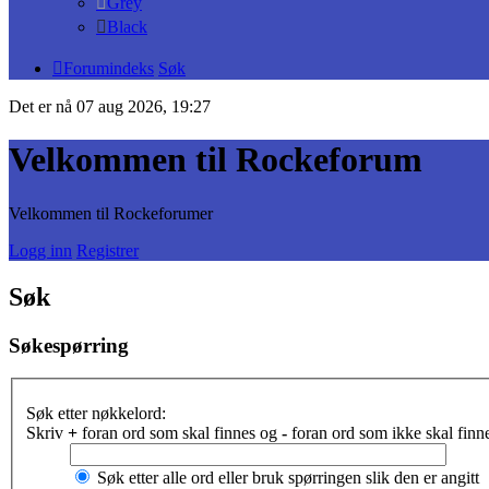
Grey
Black
Forumindeks
Søk
Det er nå 07 aug 2026, 19:27
Velkommen til Rockeforum
Velkommen til Rockeforumer
Logg inn
Registrer
Søk
Søkespørring
Søk etter nøkkelord:
Skriv
+
foran ord som skal finnes og
-
foran ord som ikke skal finne
Søk etter alle ord eller bruk spørringen slik den er angitt