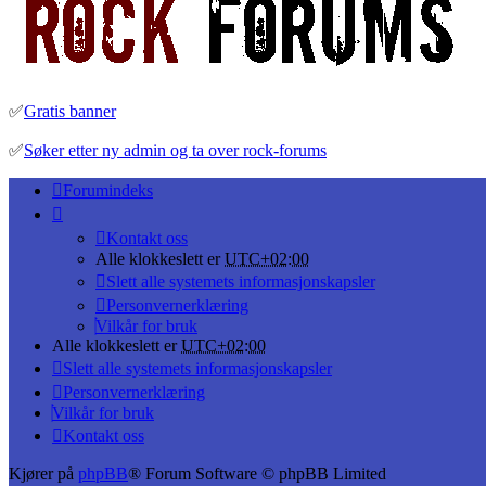
✅
Gratis banner
✅
Søker etter ny admin og ta over rock-forums
Forumindeks
Kontakt oss
Alle klokkeslett er
UTC+02:00
Slett alle systemets informasjonskapsler
Personvernerklæring
Vilkår for bruk
Alle klokkeslett er
UTC+02:00
Slett alle systemets informasjonskapsler
Personvernerklæring
Vilkår for bruk
Kontakt oss
Kjører på
phpBB
® Forum Software © phpBB Limited