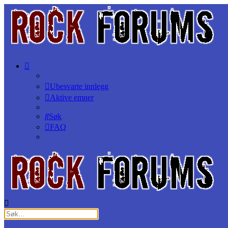
Ubesvarte innlegg
Aktive emner
Søk
FAQ