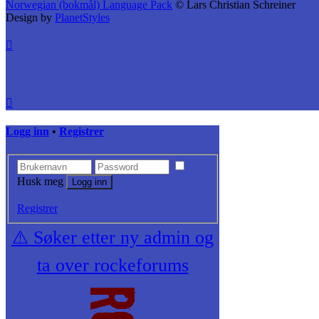
Norwegian (bokmål) Language Pack
© Lars Christian Schreiner
Design by
PlanetStyles
Logg inn
•
Registrer
Husk meg
Registrer
⚠️ Søker etter ny admin og
ta over rockeforums