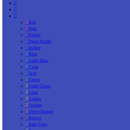
Red
Pink
Purple
Deep Purple
Indigo
Blue
Light Blue
Cyan
Teal
Green
Light Green
Lime
Amber
Orange
Deep Orange
Brown
Blue Grey