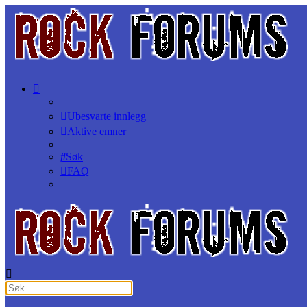
Ubesvarte innlegg
Aktive emner
Søk
FAQ