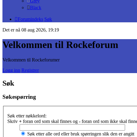
Grey
Black
Forumindeks
Søk
Det er nå 08 aug 2026, 19:19
Velkommen til Rockeforum
Velkommen til Rockeforumer
Logg inn
Registrer
Søk
Søkespørring
Søk etter nøkkelord:
Skriv
+
foran ord som skal finnes og
-
foran ord som ikke skal finne
Søk etter alle ord eller bruk spørringen slik den er angitt