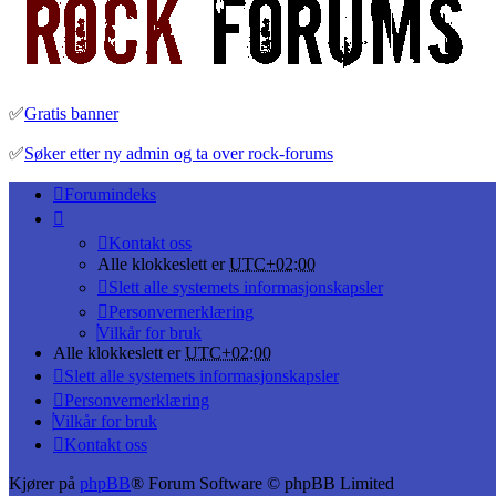
✅
Gratis banner
✅
Søker etter ny admin og ta over rock-forums
Forumindeks
Kontakt oss
Alle klokkeslett er
UTC+02:00
Slett alle systemets informasjonskapsler
Personvernerklæring
Vilkår for bruk
Alle klokkeslett er
UTC+02:00
Slett alle systemets informasjonskapsler
Personvernerklæring
Vilkår for bruk
Kontakt oss
Kjører på
phpBB
® Forum Software © phpBB Limited