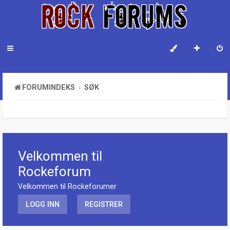
FORUMINDEKS
SØK
Velkommen til
Rockeforum
Velkommen til Rockeforumer
LOGG INN
REGISTRER