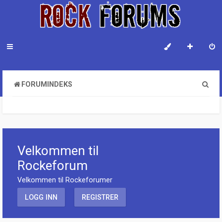
S
FORUMINDEKS
ø
k
Velkommen til
Rockeforum
Velkommen til Rockeforumer
LOGG INN
REGISTRER