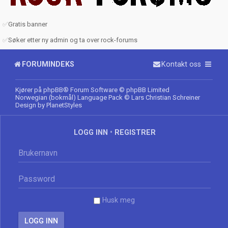
✅
Gratis banner
✅
Søker etter ny admin og ta over rock-forums
FORUMINDEKS
Kontakt oss
Kjører på
phpBB
® Forum Software © phpBB Limited
Norwegian (bokmål) Language Pack
© Lars Christian Schreiner
Design by
PlanetStyles
LOGG INN
•
REGISTRER
Husk meg