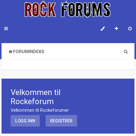
S
FORUMINDEKS
ø
k
Velkommen til
Rockeforum
Velkommen til Rockeforumer
LOGG INN
REGISTRER