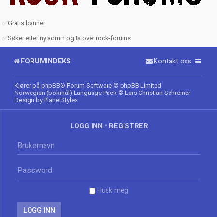
✅
Gratis banner
✅
Søker etter ny admin og ta over rock-forums
FORUMINDEKS
Kontakt oss
Kjører på
phpBB
® Forum Software © phpBB Limited
Norwegian (bokmål) Language Pack
© Lars Christian Schreiner
Design by
PlanetStyles
LOGG INN
•
REGISTRER
Husk meg