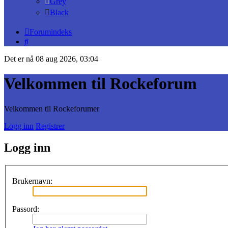
Grey
Black
Forumindeks
Søk
Det er nå 08 aug 2026, 03:04
Velkommen til Rockeforum
Velkommen til Rockeforumer
Logg inn
Registrer
Logg inn
Brukernavn:
Passord: