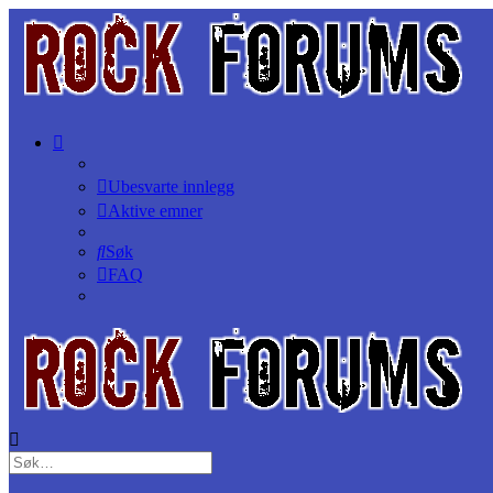
Ubesvarte innlegg
Aktive emner
Søk
FAQ