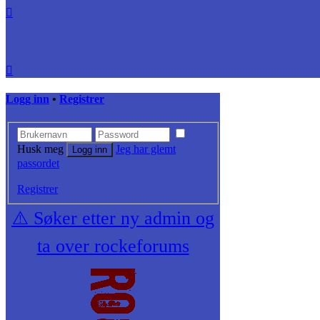
Logg inn
•
Registrer
Husk meg
Jeg har glemt
passordet
Registrer
⚠️ Søker etter ny admin og
ta over rockeforums