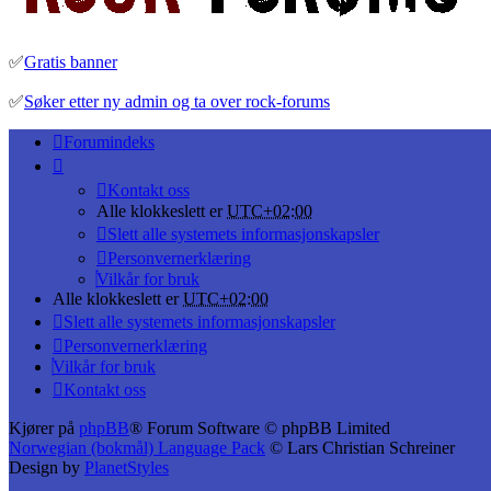
✅
Gratis banner
✅
Søker etter ny admin og ta over rock-forums
Forumindeks
Kontakt oss
Alle klokkeslett er
UTC+02:00
Slett alle systemets informasjonskapsler
Personvernerklæring
Vilkår for bruk
Alle klokkeslett er
UTC+02:00
Slett alle systemets informasjonskapsler
Personvernerklæring
Vilkår for bruk
Kontakt oss
Kjører på
phpBB
® Forum Software © phpBB Limited
Norwegian (bokmål) Language Pack
© Lars Christian Schreiner
Design by
PlanetStyles