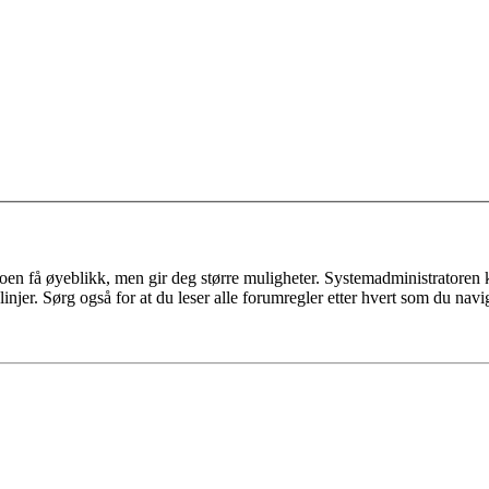
n få øyeblikk, men gir deg større muligheter. Systemadministratoren kan o
injer. Sørg også for at du leser alle forumregler etter hvert som du nav