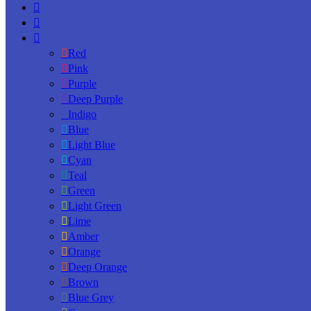
Red
Pink
Purple
Deep Purple
Indigo
Blue
Light Blue
Cyan
Teal
Green
Light Green
Lime
Amber
Orange
Deep Orange
Brown
Blue Grey