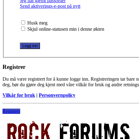
Jeg har glemt passordet
Send aktiverings-e-post på nytt
Husk meg
Skjul online-statusen min i denne økten
Registrer
Du må være registrert for å kunne logge inn. Registreringen tar bare noe
deg, bør du gjøre deg kjent med våre vilkår for bruk og andre retningsl
Vilkår for bruk
|
Personvernpolicy
Registrer