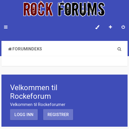
S
FORUMINDEKS
ø
k
Velkommen til
Rockeforum
Velkommen til Rockeforumer
LOGG INN
REGISTRER