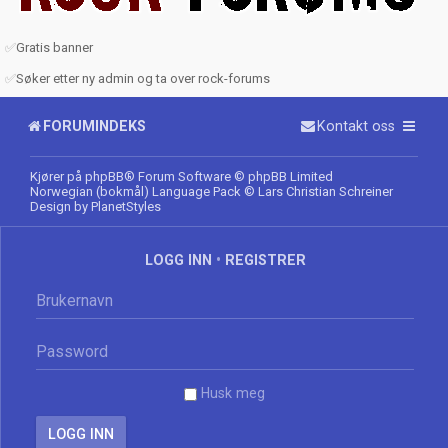
✅
Gratis banner
✅
Søker etter ny admin og ta over rock-forums
FORUMINDEKS
Kontakt oss
Kjører på
phpBB
® Forum Software © phpBB Limited
Norwegian (bokmål) Language Pack
© Lars Christian Schreiner
Design by
PlanetStyles
LOGG INN
•
REGISTRER
Husk meg