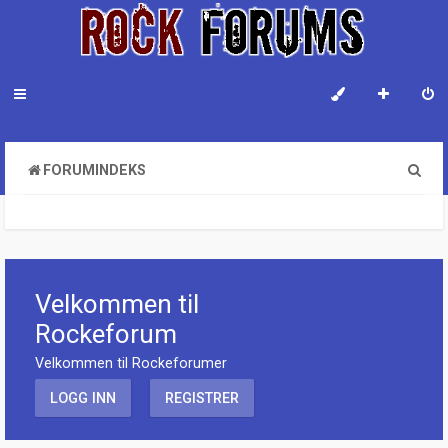
S
FORUMINDEKS
ø
k
Velkommen til
Rockeforum
Velkommen til Rockeforumer
LOGG INN
REGISTRER