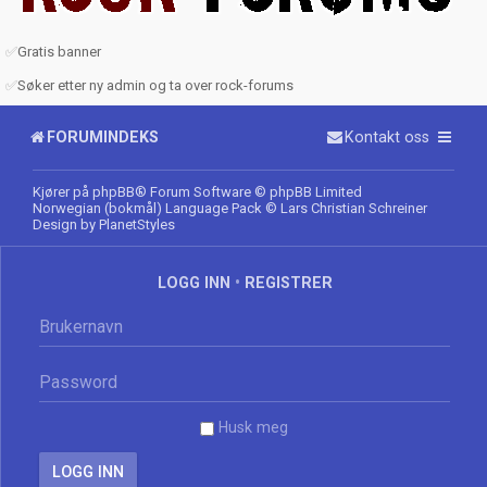
✅
Gratis banner
✅
Søker etter ny admin og ta over rock-forums
FORUMINDEKS
Kontakt oss
Kjører på
phpBB
® Forum Software © phpBB Limited
Norwegian (bokmål) Language Pack
© Lars Christian Schreiner
Design by
PlanetStyles
LOGG INN
•
REGISTRER
Husk meg