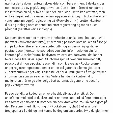
utenfor dette dokumentets rekkevidde, som bare er ment å dekke sider
som opprettes av phpBB-programvaren. Den andre måten vi kan samle
inn informasjon på, er hva du sender inn til oss. Dette kan omfatte, men
er ikke begrenset til: skriving av innlegg som en anonym bruker (heretter
«anonyme innlegg»), registrering på «Rockeforum» (heretter «kontoen
din») og innlegg som er sendt inn etter registrering og mens du er
pålogget (heretter «dine innlegg»).
Kontoen din vil som et minimum inneholde et unikt identifiserbart navn
(heretter «brukernavnet nitt»), et personlig passord som brukes til å logge
inn på kontoen (heretter «passordet ditt») og en personlig, gyldig e-
postadresse (heretter «e-postadressen din). Informasjonen din for
kontoen på «Rockeforum» beskyttes av lover om datavern i det landet
hvor sidene fysisk er lagret. All informasjon ut over brukernavnet ditt,
passordet ditt og e-postadressen din, som kreves av «Rockeforum»
under registreringsprosessen er enten obligatorisk eller valgfri, etter
«Rockeforum»s eget valg. I alle tilfeller har du mulighet til å velge hvilken
informasjon som vises offentlig. Videre har du, fra kontoen din,
muligheten til å velge eller velge bort automatisk generert e-post fra
phpBB-programvaren.
Passordet ditt er kodet (en enveis-hash), slik at det er sikret. Det
anbefales imidlertid at du ikke bruker samme passord på flere nettsteder.
Passordet er nøkkelen til kontoen din hos «Rockeforum», så pass godt på
det. Personer med tilknytning til «Rockeforum», phpBB eller andre
tredjeparter vil aldri legitimt kunne be deg om passordet. Hvis du glemmer