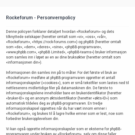
Rockeforum - Personvernpolicy
Denne policyen forklarer detaljert hvordan «Rockeforum» og dets
tilknyttede selskaper (heretter omtalt som «vi», «oss», «vår»,
«Rockeforum», «https://rock-forums.com») og phpBB (heretter omtalt
som «de», «dem», «deres», «sine», «phpBB-programvare»,
«www.phpbb.com», «phpBB Limited», «phpBB-teams») bruker informasjon
som samles inn i løpet av en av dine bruksøkter (heretter omtalt som
«informasjonen din»).
Informasjonen din samles inn på to måter. For det første vil bruk av
«Rockeforum» medføre at phpBB-programvaren oppretter et antall
informasjonskapsler («cookies»), som er små tekstfiler som lastes ned til
nettleserens midlertidige filer på datamaskinen din. De første to
informasjonskapslene inneholder bare en brukeridentifikator (heretter
«bruker-ID» og en anonym øktsidentifikator (heretter «økts-ID») som
automatisk tildeles deg av phpBB-programvaren. En tredje
informasjonskapsel opprettes når du har vært innom emner i
«Rockeforum», og brukes til å lagre hvilke emner som er lest, noe som
forbedrer brukeropplevelsen din.
Vi kan også opprette informasjonskapsler som er eksterne for phpBB-
programvaren under bruken av «Rockeforum», selv om disse faller