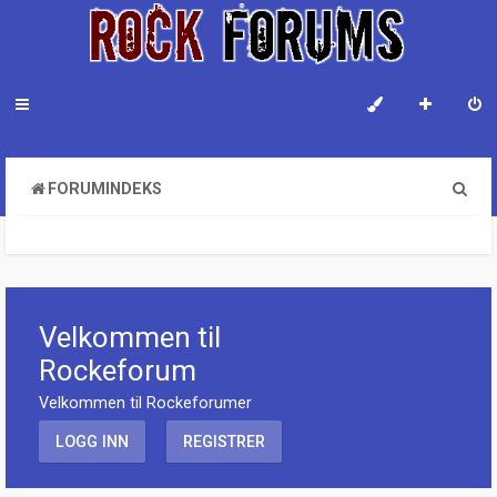
S
FORUMINDEKS
ø
k
Velkommen til
Rockeforum
Velkommen til Rockeforumer
LOGG INN
REGISTRER