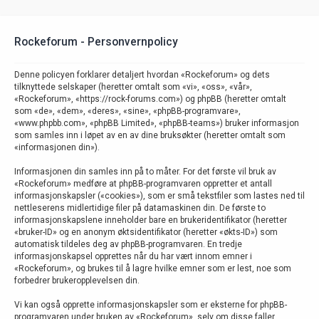
Rockeforum - Personvernpolicy
Denne policyen forklarer detaljert hvordan «Rockeforum» og dets
tilknyttede selskaper (heretter omtalt som «vi», «oss», «vår»,
«Rockeforum», «https://rock-forums.com») og phpBB (heretter omtalt
som «de», «dem», «deres», «sine», «phpBB-programvare»,
«www.phpbb.com», «phpBB Limited», «phpBB-teams») bruker informasjon
som samles inn i løpet av en av dine bruksøkter (heretter omtalt som
«informasjonen din»).
Informasjonen din samles inn på to måter. For det første vil bruk av
«Rockeforum» medføre at phpBB-programvaren oppretter et antall
informasjonskapsler («cookies»), som er små tekstfiler som lastes ned til
nettleserens midlertidige filer på datamaskinen din. De første to
informasjonskapslene inneholder bare en brukeridentifikator (heretter
«bruker-ID» og en anonym øktsidentifikator (heretter «økts-ID») som
automatisk tildeles deg av phpBB-programvaren. En tredje
informasjonskapsel opprettes når du har vært innom emner i
«Rockeforum», og brukes til å lagre hvilke emner som er lest, noe som
forbedrer brukeropplevelsen din.
Vi kan også opprette informasjonskapsler som er eksterne for phpBB-
programvaren under bruken av «Rockeforum», selv om disse faller