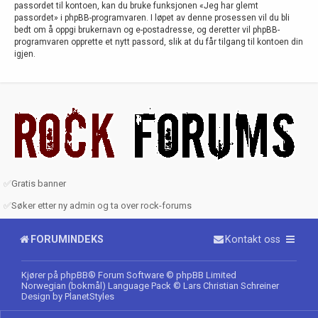
passordet til kontoen, kan du bruke funksjonen «Jeg har glemt
passordet» i phpBB-programvaren. I løpet av denne prosessen vil du bli
bedt om å oppgi brukernavn og e-postadresse, og deretter vil phpBB-
programvaren opprette et nytt passord, slik at du får tilgang til kontoen din
igjen.
✅
Gratis banner
✅
Søker etter ny admin og ta over rock-forums
FORUMINDEKS
Kontakt oss
Kjører på
phpBB
® Forum Software © phpBB Limited
Norwegian (bokmål) Language Pack
© Lars Christian Schreiner
Design by
PlanetStyles