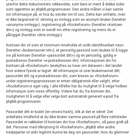
utenfor dette dokumentets rekkevidde, som bare er ment å dekke sider
som opprettes av phpBB-programvaren. Den andre måten vi kan samle
inn informasjon på, er hva du sender inn til oss. Dette kan omfatte, men
er ikke begrenset til: skriving av innlegg som en anonym bruker (heretter
«anonyme innlegg»), registrering på «Rockeforum» (heretter «kontoen
din») og innlegg som er sendt inn etter registrering og mens du er
pålogget (heretter «dine innlegg»).
Kontoen din vil som et minimum inneholde et unikt identifiserbart navn
(heretter «brukernavnet nitt»), et personlig passord som brukes til å logge
inn på kontoen (heretter «passordet ditt») og en personlig, gyldig e-
postadresse (heretter «e-postadressen din). Informasjonen din for
kontoen på «Rockeforum» beskyttes av lover om datavern i det landet
hvor sidene fysisk er lagret. All informasjon ut over brukernavnet ditt,
passordet ditt og e-postadressen din, som kreves av «Rockeforum»
under registreringsprosessen er enten obligatorisk eller valgfri, etter
«Rockeforum»s eget valg. I alle tilfeller har du mulighet til å velge hvilken
informasjon som vises offentlig. Videre har du, fra kontoen din,
muligheten til å velge eller velge bort automatisk generert e-post fra
phpBB-programvaren.
Passordet ditt er kodet (en enveis-hash), slik at det er sikret. Det
anbefales imidlertid at du ikke bruker samme passord på flere nettsteder.
Passordet er nøkkelen til kontoen din hos «Rockeforum», så pass godt på
det. Personer med tilknytning til «Rockeforum», phpBB eller andre
tredjeparter vil aldri legitimt kunne be deg om passordet. Hvis du glemmer