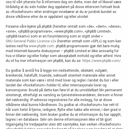
oss til vårt ytterste for å informere deg om dette, men det vil likevel være
tilrådelig at du selv holder deg oppdatert på disse ettersom fortsatt bruk
av «Rockeforum» etter endringer innebærer at du er juridisk bundet av
disse vilkårene etter de er oppdatert og/eller utvidet.
Foraene våre kjører på phpBB (heretter omtalt som «de», «dem», «deres»,
«sine», «phpBB-programvare», «www.phpbb.com», «phpBB Limited»,
«phpBB-team») som er en forumløsning som er utgitt under «
GNU General Public License v2
» (heretter omtalt som «GPL») og som kan
lastes ned fra
www.phpbb.com
. phpBB-programvaren gjør det bare mulig
med Internett-baserte diskusjoner – phpBB Limited er ikke ansvarlig for
hva vi tillater og/eller forbyr som akseptabelt innhold og/eller atferd. Hvis
du vil ha mer informasjon om phpBB, kan du se:
https://www.phpbb.com/
.
Du godtar å avstå fra å legge inn nedsettende, obskønt, vulgært,
krenkende, hatefullt, truende, seksuelt orientert materiale eller annet
materiale som kan være i strid med lover og regler i landet du bor i eller
landet der «Rockeforum» holder til, eller internasjonale lover og
konvensjoner. Brudd på dette kan føre til at du umiddelbart blir permanent
utestengt, etterfulgt av varsling av tjenesteleverandøren, dersom vi finner
det nødvendig. IP-adresse regsistreres for alle innlegg, for at disse
vilkårene skal kunne håndheves. Du godtar at «Rockeforum» har rett til
når som helst å fjerne, redigere, flytte eller lukke alle emner, i den grad vi
finner det nødvendig. Som bruker godtar du at informasjon du har oppgitt,
lagres i en database. Selv om denne informasjonen ikke vil bli gjort
tilgjengelig for tredjeparter uten ditt samtykke, kan verken «Rockeforum»