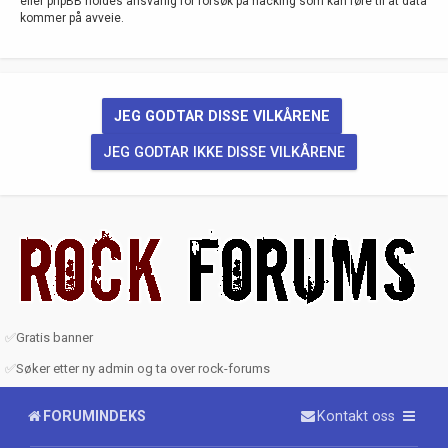
eller phpBB holdes ansvarlig for forsøk på hacking som kan føre til at data
kommer på avveie.
✅
Gratis banner
✅
Søker etter ny admin og ta over rock-forums
FORUMINDEKS
Kontakt oss