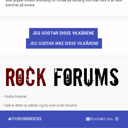
eller phpBB holdes ansvarlig for forsøk på hacking som kan føre til at data
kommer på avveie.
✅
Gratis banner
✅
Søker etter ny admin og ta over rock-forums
FORUMINDEKS
Kontakt oss