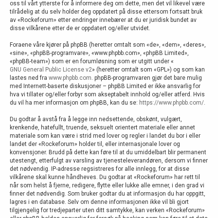
oss til vårt ytterste for å informere deg om dette, men det vil likevel være
tilrådelig at du selv holder deg oppdatert på disse ettersom fortsatt bruk
av «Rockeforum» etter endringer innebærer at du er juridisk bundet av
disse vilkårene etter de er oppdatert og/eller utvidet.
Foraene våre kjører på phpBB (heretter omtalt som «de», «dem», «deres»,
«sine», «phpBB-programvare», «www.phpbb.com», «phpBB Limited»,
«phpBB-team») som er en forumløsning som er utgitt under «
GNU General Public License v2
» (heretter omtalt som «GPL») og som kan
lastes ned fra
www.phpbb.com
. phpBB-programvaren gjør det bare mulig
med Internett-baserte diskusjoner – phpBB Limited er ikke ansvarlig for
hva vi tillater og/eller forbyr som akseptabelt innhold og/eller atferd. Hvis
du vil ha mer informasjon om phpBB, kan du se:
https://www.phpbb.com/
.
Du godtar å avstå fra å legge inn nedsettende, obskønt, vulgært,
krenkende, hatefullt, truende, seksuelt orientert materiale eller annet
materiale som kan være i strid med lover og regler i landet du bor i eller
landet der «Rockeforum» holder til, eller internasjonale lover og
konvensjoner. Brudd på dette kan føre til at du umiddelbart blir permanent
utestengt, etterfulgt av varsling av tjenesteleverandøren, dersom vi finner
det nødvendig. IP-adresse regsistreres for alle innlegg, for at disse
vilkårene skal kunne håndheves. Du godtar at «Rockeforum» har rett til
når som helst å fjerne, redigere, flytte eller lukke alle emner, i den grad vi
finner det nødvendig. Som bruker godtar du at informasjon du har oppgitt,
lagres i en database. Selv om denne informasjonen ikke vil bli gjort
tilgjengelig for tredjeparter uten ditt samtykke, kan verken «Rockeforum»