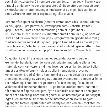
oss til vårt ytterste for å informere deg om dette, men det vil likevel være
tilrådelig at du selv holder deg oppdatert på disse ettersom fortsatt bruk
av «Rockeforum» etter endringer innebærer at du er juridisk bundet av
disse vilkårene etter de er oppdatert og/eller utvidet.
Foraene våre kjører på phpBB (heretter omtalt som «de», «dem», «deres»,
«sine», «phpBB-programvare», «www.phpbb.com», «phpBB Limited»,
«phpBB-team») som er en forumløsning som er utgitt under «
GNU General Public License v2
» (heretter omtalt som «GPL») og som kan
lastes ned fra
www.phpbb.com
. phpBB-programvaren gjør det bare mulig
med Internett-baserte diskusjoner – phpBB Limited er ikke ansvarlig for
hva vi tillater og/eller forbyr som akseptabelt innhold og/eller atferd. Hvis
du vil ha mer informasjon om phpBB, kan du se:
https://www.phpbb.com/
.
Du godtar å avstå fra å legge inn nedsettende, obskønt, vulgært,
krenkende, hatefullt, truende, seksuelt orientert materiale eller annet
materiale som kan være i strid med lover og regler i landet du bor i eller
landet der «Rockeforum» holder til, eller internasjonale lover og
konvensjoner. Brudd på dette kan føre til at du umiddelbart blir permanent
utestengt, etterfulgt av varsling av tjenesteleverandøren, dersom vi finner
det nødvendig. IP-adresse regsistreres for alle innlegg, for at disse
vilkårene skal kunne håndheves. Du godtar at «Rockeforum» har rett til
når som helst å fjerne, redigere, flytte eller lukke alle emner, i den grad vi
finner det nødvendig. Som bruker godtar du at informasjon du har oppgitt,
lagres i en database. Selv om denne informasjonen ikke vil bli gjort
tilgjengelig for tredjeparter uten ditt samtykke, kan verken «Rockeforum»