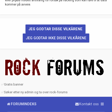
eller phpBB holdes ansvarlig for forsøk på hacking som kan føre til at data
kommer på avveie.
✅
Gratis banner
✅
Søker etter ny admin og ta over rock-forums
FORUMINDEKS
Kontakt oss