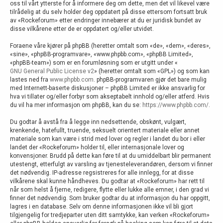
oss til vårt ytterste for å informere deg om dette, men det vil likevel være
tilrådelig at du selv holder deg oppdatert på disse ettersom fortsatt bruk
av «Rockeforum» etter endringer innebærer at du er juridisk bundet av
disse vilkårene etter de er oppdatert og/eller utvidet.
Foraene våre kjører på phpBB (heretter omtalt som «de», «dem», «deres»,
«sine», «phpBB-programvare», «www.phpbb.com», «phpBB Limited»,
«phpBB-team») som er en forumløsning som er utgitt under «
GNU General Public License v2
» (heretter omtalt som «GPL») og som kan
lastes ned fra
www.phpbb.com
. phpBB-programvaren gjør det bare mulig
med Internett-baserte diskusjoner – phpBB Limited er ikke ansvarlig for
hva vi tillater og/eller forbyr som akseptabelt innhold og/eller atferd. Hvis
du vil ha mer informasjon om phpBB, kan du se:
https://www.phpbb.com/
.
Du godtar å avstå fra å legge inn nedsettende, obskønt, vulgært,
krenkende, hatefullt, truende, seksuelt orientert materiale eller annet
materiale som kan være i strid med lover og regler i landet du bor i eller
landet der «Rockeforum» holder til, eller internasjonale lover og
konvensjoner. Brudd på dette kan føre til at du umiddelbart blir permanent
utestengt, etterfulgt av varsling av tjenesteleverandøren, dersom vi finner
det nødvendig. IP-adresse regsistreres for alle innlegg, for at disse
vilkårene skal kunne håndheves. Du godtar at «Rockeforum» har rett til
når som helst å fjerne, redigere, flytte eller lukke alle emner, i den grad vi
finner det nødvendig. Som bruker godtar du at informasjon du har oppgitt,
lagres i en database. Selv om denne informasjonen ikke vil bli gjort
tilgjengelig for tredjeparter uten ditt samtykke, kan verken «Rockeforum»