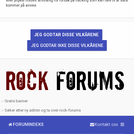
eller phpBB holdes ansvarlig for forsøk på hacking som kan føre til at data
kommer på avveie.
✅
Gratis banner
✅
Søker etter ny admin og ta over rock-forums
FORUMINDEKS
Kontakt oss