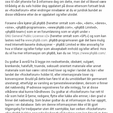
oss til vårt ytterste for å informere deg om dette, men det vil likevel være
tilrådelig at du selv holder deg oppdatert på disse ettersom fortsatt bruk
av «Rockeforum» etter endringer innebærer at du er juridisk bundet av
disse vilkårene etter de er oppdatert og/eller utvidet.
Foraene våre kjører på phpBB (heretter omtalt som «de», «dem», «deres»,
«sine», «phpBB-programvare», «www.phpbb.com», «phpBB Limited»,
«phpBB-team») som er en forumløsning som er utgitt under «
GNU General Public License v2
» (heretter omtalt som «GPL») og som kan
lastes ned fra
www.phpbb.com
. phpBB-programvaren gjør det bare mulig
med Internett-baserte diskusjoner – phpBB Limited er ikke ansvarlig for
hva vi tillater og/eller forbyr som akseptabelt innhold og/eller atferd. Hvis
du vil ha mer informasjon om phpBB, kan du se:
https://www.phpbb.com/
.
Du godtar å avstå fra å legge inn nedsettende, obskønt, vulgært,
krenkende, hatefullt, truende, seksuelt orientert materiale eller annet
materiale som kan være i strid med lover og regler i landet du bor i eller
landet der «Rockeforum» holder til, eller internasjonale lover og
konvensjoner. Brudd på dette kan føre til at du umiddelbart blir permanent
utestengt, etterfulgt av varsling av tjenesteleverandøren, dersom vi finner
det nødvendig. IP-adresse regsistreres for alle innlegg, for at disse
vilkårene skal kunne håndheves. Du godtar at «Rockeforum» har rett til
når som helst å fjerne, redigere, flytte eller lukke alle emner, i den grad vi
finner det nødvendig. Som bruker godtar du at informasjon du har oppgitt,
lagres i en database. Selv om denne informasjonen ikke vil bli gjort
tilgjengelig for tredjeparter uten ditt samtykke, kan verken «Rockeforum»