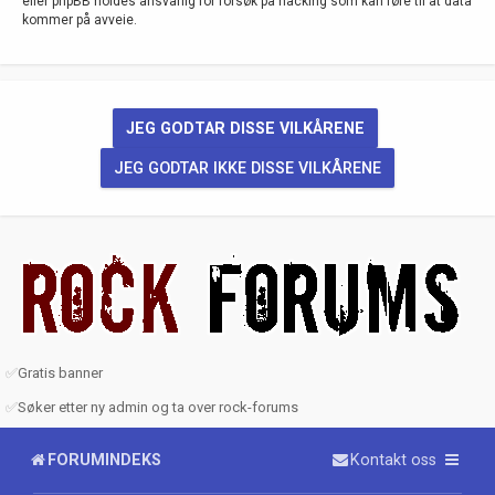
eller phpBB holdes ansvarlig for forsøk på hacking som kan føre til at data
kommer på avveie.
✅
Gratis banner
✅
Søker etter ny admin og ta over rock-forums
FORUMINDEKS
Kontakt oss