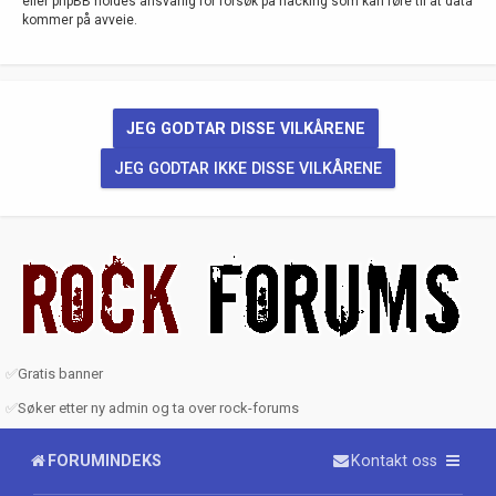
eller phpBB holdes ansvarlig for forsøk på hacking som kan føre til at data
kommer på avveie.
✅
Gratis banner
✅
Søker etter ny admin og ta over rock-forums
FORUMINDEKS
Kontakt oss