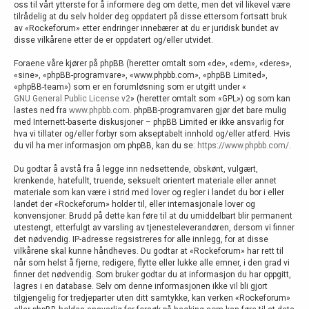
oss til vårt ytterste for å informere deg om dette, men det vil likevel være
tilrådelig at du selv holder deg oppdatert på disse ettersom fortsatt bruk
av «Rockeforum» etter endringer innebærer at du er juridisk bundet av
disse vilkårene etter de er oppdatert og/eller utvidet.
Foraene våre kjører på phpBB (heretter omtalt som «de», «dem», «deres»,
«sine», «phpBB-programvare», «www.phpbb.com», «phpBB Limited»,
«phpBB-team») som er en forumløsning som er utgitt under «
GNU General Public License v2
» (heretter omtalt som «GPL») og som kan
lastes ned fra
www.phpbb.com
. phpBB-programvaren gjør det bare mulig
med Internett-baserte diskusjoner – phpBB Limited er ikke ansvarlig for
hva vi tillater og/eller forbyr som akseptabelt innhold og/eller atferd. Hvis
du vil ha mer informasjon om phpBB, kan du se:
https://www.phpbb.com/
.
Du godtar å avstå fra å legge inn nedsettende, obskønt, vulgært,
krenkende, hatefullt, truende, seksuelt orientert materiale eller annet
materiale som kan være i strid med lover og regler i landet du bor i eller
landet der «Rockeforum» holder til, eller internasjonale lover og
konvensjoner. Brudd på dette kan føre til at du umiddelbart blir permanent
utestengt, etterfulgt av varsling av tjenesteleverandøren, dersom vi finner
det nødvendig. IP-adresse regsistreres for alle innlegg, for at disse
vilkårene skal kunne håndheves. Du godtar at «Rockeforum» har rett til
når som helst å fjerne, redigere, flytte eller lukke alle emner, i den grad vi
finner det nødvendig. Som bruker godtar du at informasjon du har oppgitt,
lagres i en database. Selv om denne informasjonen ikke vil bli gjort
tilgjengelig for tredjeparter uten ditt samtykke, kan verken «Rockeforum»