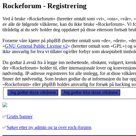
Rockeforum - Registrering
Ved å bruke «Rockeforum» (heretter omtalt som «vi», «oss», «vår», «R
av alle de følgende vilkårene, kan du ikke bruke «Rockeforum». Vi forbe
tilrådelig at du selv holder deg oppdatert på disse ettersom fortsatt br
Foraene våre kjører på phpBB (heretter omtalt som «de», «dem», «
«
GNU General Public License v2
» (heretter omtalt som «GPL») og s
ikke ansvarlig for hva vi tillater og/eller forbyr som akseptabelt inn
Du godtar å avstå fra å legge inn nedsettende, obskønt, vulgært, krenken
der «Rockeforum» holder til, eller internasjonale lover og konvensjoner
nødvendig. IP-adresse regsistreres for alle innlegg, for at disse vilkår
finner det nødvendig. Som bruker godtar du at informasjon du har oppgi
«Rockeforum» eller phpBB holdes ansvarlig for forsøk på hacking som
✅
Gratis banner
✅
Søker etter ny admin og ta over rock-forums