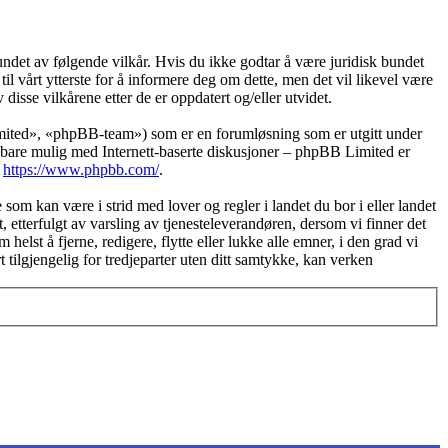
det av følgende vilkår. Hvis du ikke godtar å være juridisk bundet
il vårt ytterste for å informere deg om dette, men det vil likevel være
disse vilkårene etter de er oppdatert og/eller utvidet.
ted», «phpBB-team») som er en forumløsning som er utgitt under
bare mulig med Internett-baserte diskusjoner – phpBB Limited er
:
https://www.phpbb.com/
.
 som kan være i strid med lover og regler i landet du bor i eller landet
, etterfulgt av varsling av tjenesteleverandøren, dersom vi finner det
elst å fjerne, redigere, flytte eller lukke alle emner, i den grad vi
 tilgjengelig for tredjeparter uten ditt samtykke, kan verken