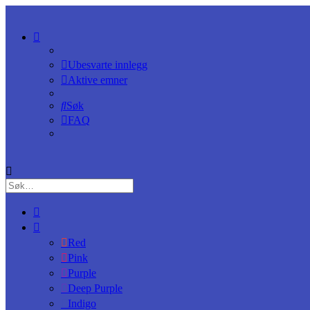
Ubesvarte innlegg
Aktive emner
Søk
FAQ
Red
Pink
Purple
Deep Purple
Indigo