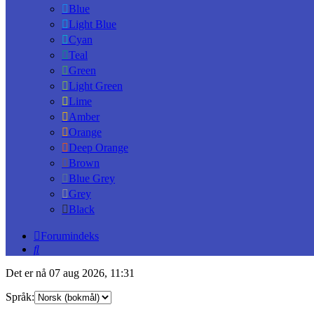
Blue
Light Blue
Cyan
Teal
Green
Light Green
Lime
Amber
Orange
Deep Orange
Brown
Blue Grey
Grey
Black
Forumindeks
Søk
Det er nå 07 aug 2026, 11:31
Språk: