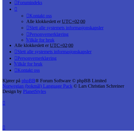
Forumindeks
Kontakt oss
Alle klokkeslett er
UTC+02:00
Slett alle systemets informasjonskapsler
Personvernerklæring
Vilkår for bruk
Alle klokkeslett er
UTC+02:00
Slett alle systemets informasjonskapsler
Personvernerklæring
Vilkår for bruk
Kontakt oss
Kjører på
phpBB
® Forum Software © phpBB Limited
Norwegian (bokmål) Language Pack
© Lars Christian Schreiner
Design by
PlanetStyles