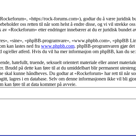
ockeforum», «https://rock-forums.com»), godtar du å være juridisk bun
holder oss retten til når som helst å endre disse, og vi vil strekke oss t
uk av «Rockeforum» etter endringer innebærer at du er juridisk bundet av 
deres», «sine», «phpBB-programvare», «www.phpbb.com», «phpBB Limi
om kan lastes ned fra
www.phpbb.com
. phpBB-programvaren gjør det 
hold og/eller atferd. Hvis du vil ha mer informasjon om phpBB, kan du se
de, hatefullt, truende, seksuelt orientert materiale eller annet materiale
. Brudd på dette kan føre til at du umiddelbart blir permanent utestengt
ene skal kunne håndheves. Du godtar at «Rockeforum» har rett til når som h
tt, lagres i en database. Selv om denne informasjonen ikke vil bli gjort
 kan føre til at data kommer på avveie.