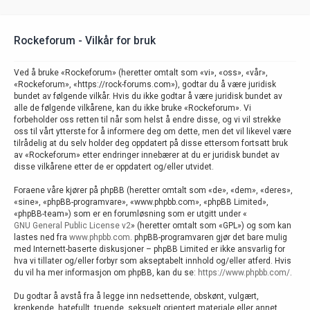
Rockeforum - Vilkår for bruk
Ved å bruke «Rockeforum» (heretter omtalt som «vi», «oss», «vår»,
«Rockeforum», «https://rock-forums.com»), godtar du å være juridisk
bundet av følgende vilkår. Hvis du ikke godtar å være juridisk bundet av
alle de følgende vilkårene, kan du ikke bruke «Rockeforum». Vi
forbeholder oss retten til når som helst å endre disse, og vi vil strekke
oss til vårt ytterste for å informere deg om dette, men det vil likevel være
tilrådelig at du selv holder deg oppdatert på disse ettersom fortsatt bruk
av «Rockeforum» etter endringer innebærer at du er juridisk bundet av
disse vilkårene etter de er oppdatert og/eller utvidet.
Foraene våre kjører på phpBB (heretter omtalt som «de», «dem», «deres»,
«sine», «phpBB-programvare», «www.phpbb.com», «phpBB Limited»,
«phpBB-team») som er en forumløsning som er utgitt under «
GNU General Public License v2
» (heretter omtalt som «GPL») og som kan
lastes ned fra
www.phpbb.com
. phpBB-programvaren gjør det bare mulig
med Internett-baserte diskusjoner – phpBB Limited er ikke ansvarlig for
hva vi tillater og/eller forbyr som akseptabelt innhold og/eller atferd. Hvis
du vil ha mer informasjon om phpBB, kan du se:
https://www.phpbb.com/
.
Du godtar å avstå fra å legge inn nedsettende, obskønt, vulgært,
krenkende, hatefullt, truende, seksuelt orientert materiale eller annet