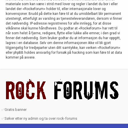
materiale som kan være i strid med lover og regler i landet du bor i eller
landet der «Rockeforum» holder til, eller internasjonale lover og
konvensjoner. Brudd på dette kan føre til at du umiddelbart blir permanent
utestengt, etterfulgt av varsling av tjenesteleverandøren, dersom vi finner
det nødvendig. IP-adresse regsistreres for alle innlegg, for at disse
vilkårene skal kunne håndheves. Du godtar at «Rockeforum» har rett til
når som helst å fjerne, redigere, flytte eller lukke alle emner, i den grad vi
finner det nødvendig. Som bruker godtar du at informasjon du har oppgitt,
lagres i en database. Selv om denne informasjonen ikke vil bli gjort
tilgjengelig for tredjeparter uten ditt samtykke, kan verken «Rockeforum»
eller phpBB holdes ansvarlig for forsøk på hacking som kan føre til at data
kommer på avveie.
✅
Gratis banner
✅
Søker etter ny admin og ta over rock-forums