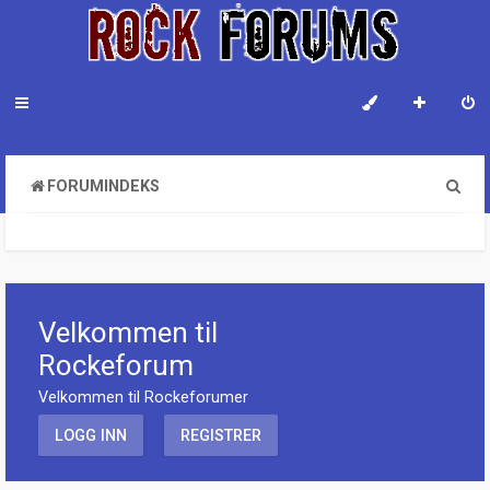
S
FORUMINDEKS
ø
k
Velkommen til
Rockeforum
Velkommen til Rockeforumer
LOGG INN
REGISTRER