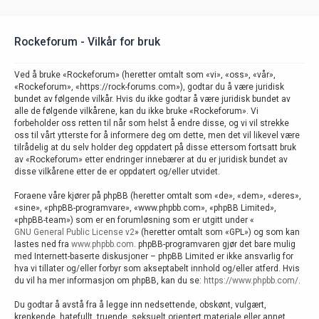
Rockeforum - Vilkår for bruk
Ved å bruke «Rockeforum» (heretter omtalt som «vi», «oss», «vår»,
«Rockeforum», «https://rock-forums.com»), godtar du å være juridisk
bundet av følgende vilkår. Hvis du ikke godtar å være juridisk bundet av
alle de følgende vilkårene, kan du ikke bruke «Rockeforum». Vi
forbeholder oss retten til når som helst å endre disse, og vi vil strekke
oss til vårt ytterste for å informere deg om dette, men det vil likevel være
tilrådelig at du selv holder deg oppdatert på disse ettersom fortsatt bruk
av «Rockeforum» etter endringer innebærer at du er juridisk bundet av
disse vilkårene etter de er oppdatert og/eller utvidet.
Foraene våre kjører på phpBB (heretter omtalt som «de», «dem», «deres»,
«sine», «phpBB-programvare», «www.phpbb.com», «phpBB Limited»,
«phpBB-team») som er en forumløsning som er utgitt under «
GNU General Public License v2
» (heretter omtalt som «GPL») og som kan
lastes ned fra
www.phpbb.com
. phpBB-programvaren gjør det bare mulig
med Internett-baserte diskusjoner – phpBB Limited er ikke ansvarlig for
hva vi tillater og/eller forbyr som akseptabelt innhold og/eller atferd. Hvis
du vil ha mer informasjon om phpBB, kan du se:
https://www.phpbb.com/
.
Du godtar å avstå fra å legge inn nedsettende, obskønt, vulgært,
krenkende, hatefullt, truende, seksuelt orientert materiale eller annet