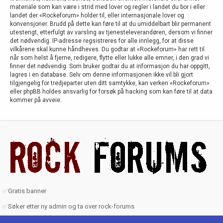
materiale som kan være i strid med lover og regler i landet du bor i eller
landet der «Rockeforum» holder til, eller internasjonale lover og
konvensjoner. Brudd på dette kan føre til at du umiddelbart blir permanent
utestengt, etterfulgt av varsling av tjenesteleverandøren, dersom vi finner
det nødvendig. IP-adresse regsistreres for alle innlegg, for at disse
vilkårene skal kunne håndheves. Du godtar at «Rockeforum» har rett til
når som helst å fjerne, redigere, flytte eller lukke alle emner, i den grad vi
finner det nødvendig. Som bruker godtar du at informasjon du har oppgitt,
lagres i en database. Selv om denne informasjonen ikke vil bli gjort
tilgjengelig for tredjeparter uten ditt samtykke, kan verken «Rockeforum»
eller phpBB holdes ansvarlig for forsøk på hacking som kan føre til at data
kommer på avveie.
✅
Gratis banner
✅
Søker etter ny admin og ta over rock-forums