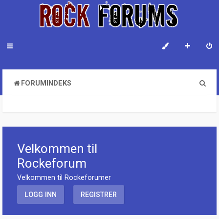
S
FORUMINDEKS
ø
k
Velkommen til
Rockeforum
Velkommen til Rockeforumer
LOGG INN
REGISTRER