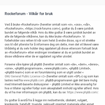
Rockeforum - Vilkår for bruk
Ved å bruke «Rockeforum» (heretter omtalt som «vi», «oss», «vår»,
«Rockeforum», «https://rock-forums.com»), godtar du å være juridisk
bundet av følgende vilkår. Hvis du ikke godtar å være juridisk bundet av
alle de følgende vilkårene, kan du ikke bruke «Rockeforum». Vi
forbeholder oss retten til når som helst å endre disse, og vi vil strekke
oss til vårt ytterste for å informere deg om dette, men det vil likevel være
tilrådelig at du selv holder deg oppdatert på disse ettersom fortsatt bruk
av «Rockeforum» etter endringer innebærer at du er juridisk bundet av
disse vilkårene etter de er oppdatert og/eller utvidet.
Foraene våre kjører på phpBB (heretter omtalt som «de», «dem», «deres»,
«sine», «phpBB-programvare», «www.phpbb.com», «phpBB Limited»,
«phpBB-team») som er en forumløsning som er utgitt under «
GNU General Public License v2
» (heretter omtalt som «GPL») og som kan
lastes ned fra
www.phpbb.com
. phpBB-programvaren gjør det bare mulig
med Internett-baserte diskusjoner – phpBB Limited er ikke ansvarlig for
hva vi tillater og/eller forbyr som akseptabelt innhold og/eller atferd. Hvis
du vil ha mer informasjon om phpBB, kan du se:
https://www.phpbb.com/
.
Du godtar å avstå fra å legge inn nedsettende, obskønt, vulgært,
krenkende, hatefullt, truende, seksuelt orientert materiale eller annet