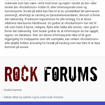
materiale som kan være i strid med lover og regler i landet du bor i eller
landet der «Rockeforum» holder til, eller internasjonale lover og
konvensjoner. Brudd på dette kan føre til at du umiddelbart blir permanent
utestengt, etterfulgt av varsling av tjenesteleverandøren, dersom vi finner
det nødvendig. IP-adresse regsistreres for alle innlegg, for at disse
vilkårene skal kunne håndheves. Du godtar at «Rockeforum» har rett til
når som helst å fjerne, redigere, flytte eller lukke alle emner, i den grad vi
finner det nødvendig. Som bruker godtar du at informasjon du har oppgitt,
lagres i en database. Selv om denne informasjonen ikke vil bli gjort
tilgjengelig for tredjeparter uten ditt samtykke, kan verken «Rockeforum»
eller phpBB holdes ansvarlig for forsøk på hacking som kan føre til at data
kommer på avveie.
✅
Gratis banner
✅
Søker etter ny admin og ta over rock-forums