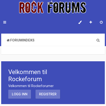
S
FORUMINDEKS
ø
k
Velkommen til
Rockeforum
Velkommen til Rockeforumer
LOGG INN
REGISTRER